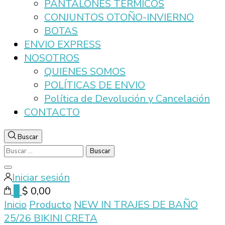
PANTALONES TERMICOS
CONJUNTOS OTOÑO-INVIERNO
BOTAS
ENVIO EXPRESS
NOSOTROS
QUIENES SOMOS
POLÍTICAS DE ENVIO
Política de Devolución y Cancelación
CONTACTO
Buscar
Buscar:
Cerrar
Iniciar sesión
la
0
$ 0,00
búsqueda
Inicio
Producto
NEW IN TRAJES DE BAÑO
25/26
BIKINI CRETA